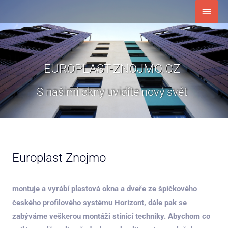
Přeskočit
Hlavn
na
men
obsah
EUROPLAST-ZNOJMO.CZ
S našimi okny uvidíte nový svět
Europlast Znojmo
montuje a vyrábí plastová okna a dveře ze špičkového
českého profilového systému Horizont, dále pak se
zabýváme veškerou montáži stínící techniky. Abychom co